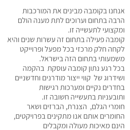
חומרי הגלם, הצנרת, הברזים ושאר
החומרים אותם אנו מתקינים בפרויקטים,
הינם מאיכות מעולה ומקבלים
טיפול מקצועי, קפדני וסדור, מתהליך
הרכישה, דרך ההובלה, האחסנה וכמובן
ההתקנה.
לחברה מוניטין רב בתחום, וברשותה ציוד
ריתוך אורביטאלי ומכונות וציוד חדיש ביותר
לביצוע נכון ומושלם של המערכות והיא
נמצאת בלב העשייה בתחום ברמות
הגבוהות ביותר.
לקומבה מחסנים נקיים ובית
מלאכה, הכולל חדרים נקיים, מודרני
ומשוכלל וצוות מקצועי ביותר בעל יכולות
ייצור מוקדם של מערכות נקיות UHP ברמה
הגבוהה ביותר בכל תחומי הצנרת .
עובדי החברה מנוסים ביותר ומכירים
בחשיבות עמידה בלוחות זמנים, תקציב,
בקרת איכות וכמובן בטיחות שהן מאבני
היסוד של פעילותנו בתעשייה זו לאורך כל