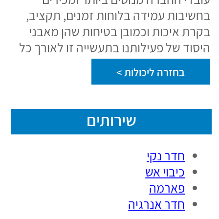
וללקוחותינו.​​
בקרת איכות לתכנון ולביצוע מתקיימת
כראוי ובהתאם לסוגי המערכות ובתיאום
מלא עם הלקוח והפיקוח.
להמשך קריאה>
קומבה – מאה שנים הנדסה
ואנשים
כתובת החברה:
רח' קומבה 4, ת.ד 3245 חדרה
3850135, ישראל.
טל: 0000 612 4 972 +
פקס : 1121 633 4 972 +​
מייל: info-combe@combegroup.com