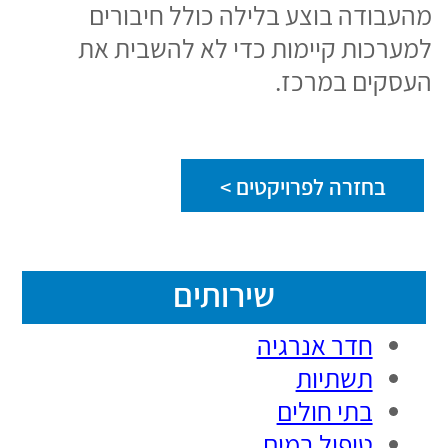
אודות
קומבה הינה חברה משפחתית, העוסקת
מזה מאה שנים, ברציפות בניהול, תיכנון
וביצוע של פרוייקטים מורכבים ..
המשך
קריאה>
קומבה – מאה שנים הנדסה
ואנשים
כתובת החברה:
רח' קומבה 4, ת.ד 3245 חדרה
3850135, ישראל.
טל: 0000 612 4 972 +
פקס : 1121 633 4 972 +​
מייל: info-combe@combegroup.com