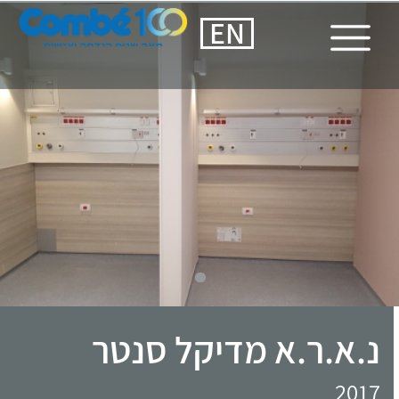
EN
נ.א.ר.א מדיקל סנטר
2017
עפולה
נ.א.ר.א בעפולה הינו מרכז רפואי חדיש
לניתוחים כירורגים.
פרוייקט בוצע בזמן קצר הודות לעבודות