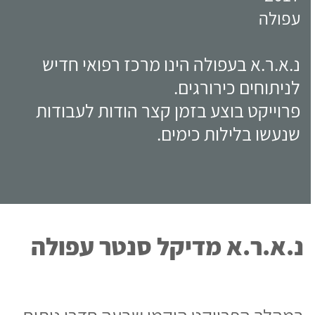
שנעשו בלילות כימים.
נ.א.ר.א מדיקל סנטר עפולה
במהלך הפרויקט הוקמו שבעה חדרי ניתוח,
שלושה חדרי אישפוז וחדר הכנה גדול.
לוח הזמנים היה מאד צפוף, ולכן היה צורך
התארגנות מסיבית של עובדים, ציוד,
מערכות גזים כגון:
מערכת וואקום, מרכזיות חמצן, אוויר,
נייטרוס, פינוי גזי הרדמה. בנוסף הוקמו
מערכות מים: מים רכים (RO), מערכת
הכלרה, מערכת הגברת לחץ, מערכת
פראקשיין לספרינקלרים, מערכת כיבוי אש
אוטומטית.